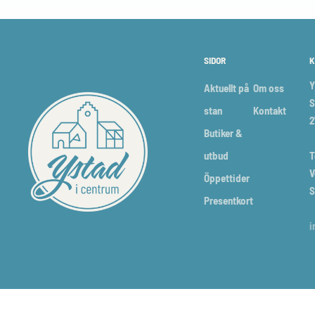
SIDOR
K
Y
Aktuellt på
Om oss
S
stan
Kontakt
2
Butiker &
utbud
T
V
Öppettider
S
Presentkort
i