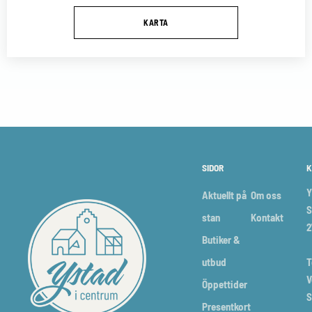
KARTA
SIDOR
K
Y
Aktuellt på
Om oss
S
stan
Kontakt
2
Butiker &
utbud
T
V
Öppettider
S
Presentkort