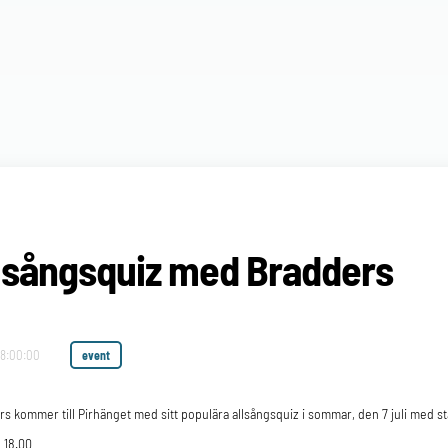
lsångsquiz med Bradders
18:00:00
event
s kommer till Pirhänget med sitt populära allsångsquiz i sommar, den 7 juli med st
 18.00