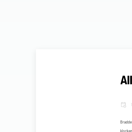
Al
Bradder
klockan