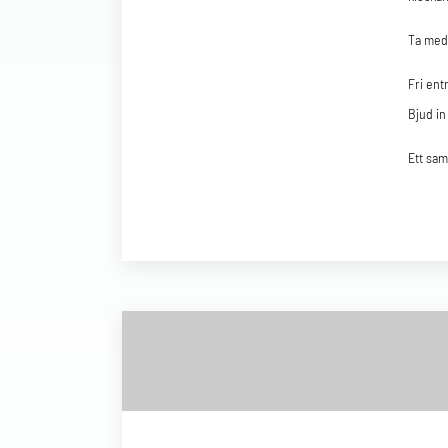
Ta med 
Fri entr
Bjud in
Ett sa