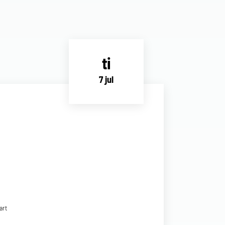
ti
7 jul
art