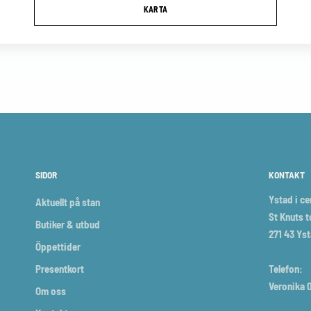
KARTA
SIDOR
KONTAKT
Ystad i c
Aktuellt på stan
St Knuts t
Butiker & utbud
271 43 Ys
Öppettider
Presentkort
Telefon:
Veronika 0
Om oss