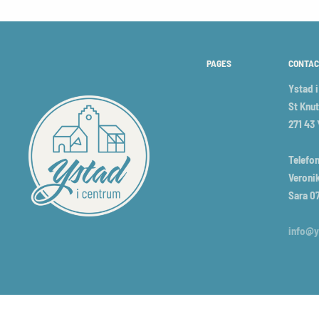
PAGES
CONTAC
Ystad 
St Knut
271 43
Telefon
Veronik
Sara 0
info@y