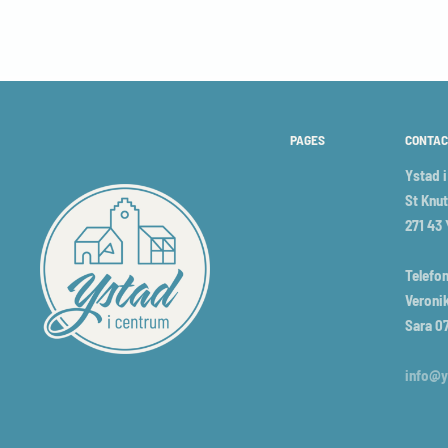
PAGES
CONTAC
Ystad 
St Knut
271 43
Telefon
Veronik
Sara 0
info@y