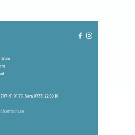
entrum
org
tad
707-91 01 75, Sara 0733-22 69 16
dicentrum.se