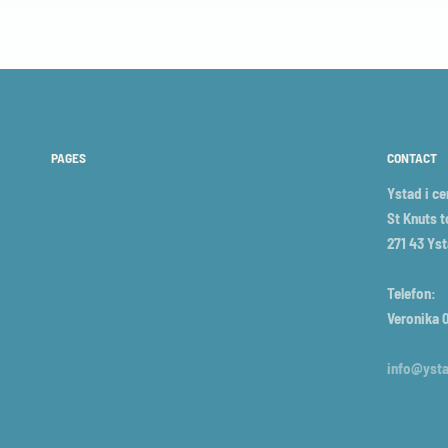
PAGES
CONTACT
Ystad i c
St Knuts t
271 43 Ys
Telefon:
Veronika 0
info@ysta