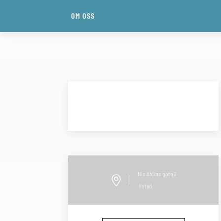
OM OSS
Nis Ahlins gata
2
Ystad