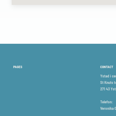
PAGES
CONTACT
Ystad i c
St Knuts t
271 43 Ys
Telefon:
Veronika 0