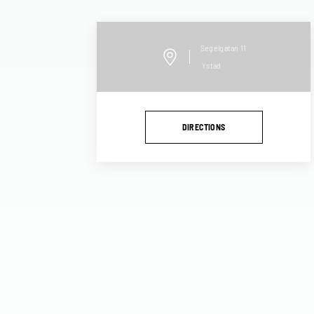
Segelgatan
11
Ystad
DIRECTIONS