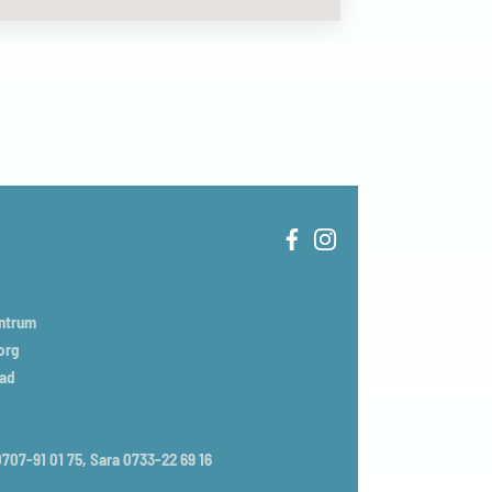
entrum
org
tad
707-91 01 75, Sara 0733-22 69 16