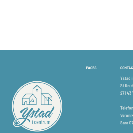
PAGES
CONTAC
Ystad 
St Knut
271 43
Telefon
Veronik
Sara 0